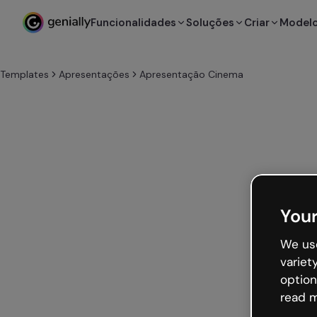
Funcionalidades
Soluções
Criar
Model
Templates
Apresentações
Apresentação Cinema
Your
We use
variet
option
read m