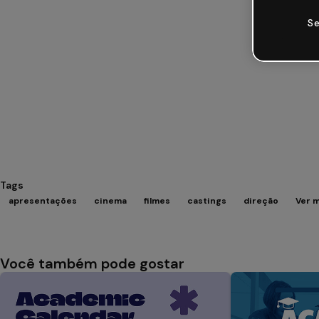
Se
Tags
apresentações
cinema
filmes
castings
direção
Ver m
Você também pode gostar