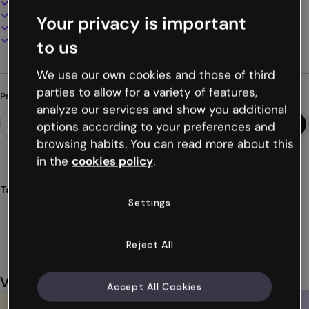
100% personalizável
Adicione áudio, vídeo e multimídia
Your privacy is important
Apresente, compartilhe ou publique online
Baixe em PDF, MP4 e outros formatos
to us
We use our own cookies and those of third
parties to allow for a variety of features,
Procurando algo diferente?
analyze our services and show you additional
options according to your preferences and
browsing habits. You can read more about this
in the
cookies policy
.
Tags
Settings
apresentações
80s
ochentas
anos
retrô
Ver mais (22)
Reject All
Você também pode gostar
Accept All Cookies