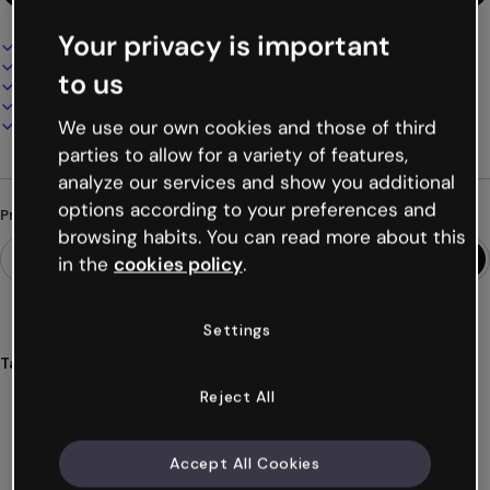
Your privacy is important
Design interativo e animado
100% personalizável
to us
Adicione áudio, vídeo e multimídia
Apresente, compartilhe ou publique online
Baixe em PDF, MP4 e outros formatos
We use our own cookies and those of third
parties to allow for a variety of features,
analyze our services and show you additional
options according to your preferences and
Procurando algo diferente?
browsing habits. You can read more about this
in the
cookies policy
.
Settings
Tags
jogos
crianças
clássicos
educação
alunos
Reject All
Ver mais (21)
Accept All Cookies