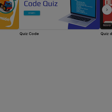
Novo
Quiz Code
Quiz 