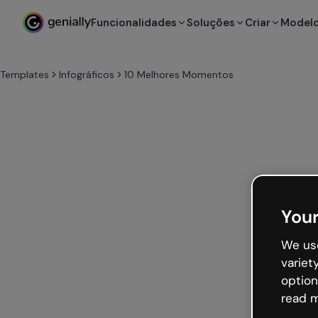
Funcionalidades
Soluções
Criar
Model
Templates
Infográficos
10 Melhores Momentos
Your
We use
variet
option
read m