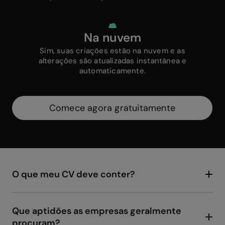
Na nuvem
Sim, suas criações estão na nuvem e as
alterações são atualizadas instantânea e
automaticamente.
Comece agora gratuitamente
O que meu CV deve conter?
Seu CV deve incluir informações essenciais
como dados de contato, objetivo profissional,
experiência de trabalho, educação, habilidades
Que aptidões as empresas geralmente
e competências relevantes. Com Genially, você
procuram?
pode adicionar um toque criativo com