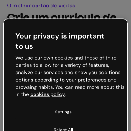
O melhor cartão de visitas
Crie um currículo de
destaque
Your privacy is important
A chave para conseguir a entrevista dos seus
to us
sonhos está em um currículo bem projetado e
especializado, dependendo do tipo de trabalho
We use our own cookies and those of third
que você está procurando.
parties to allow for a variety of features,
analyze our services and show you additional
Com um CV interativo, você pode mostrar sua
options according to your preferences and
criatividade, habilidades e experiência de
browsing habits. You can read more about this
maneira inovadora, além de ser facilmente
in the
cookies policy
.
compartilhável e destacar-se em um mar de
currículos padrão.
Settings
Crie seu CV agora
Reject All