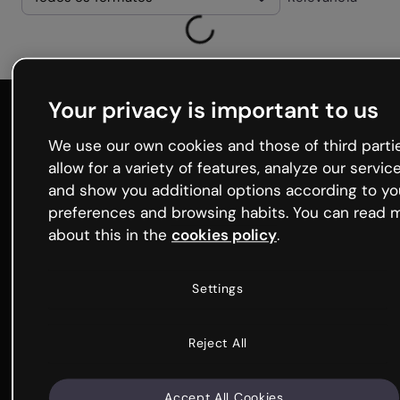
Your privacy is important to us
Genialy home page
We use our own cookies and those of third parti
allow for a variety of features, analyze our servic
and show you additional options according to yo
Produto
preferences and browsing habits. You can read 
about this in the
cookies policy
.
Funções
Conteúdo interativo
Settings
Criador de perguntas e questionários
Apresente e jogue ao vivo
Gamificação
Reject All
Funcionalidades de IA
Kit de marca
Accept All Cookies