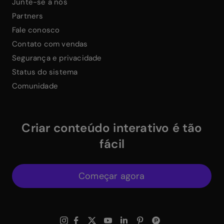
Junte-se a nós
Partners
Fale conosco
Contato com vendas
Segurança e privacidade
Status do sistema
Comunidade
Criar conteúdo interativo é tão
fácil
Começar agora
$
Instagram Link
$
Facebook Link
$
X Link
$
Youtube Link
$
Linkedin Link
$
Pinterest Link
$
ProductHuntWhite