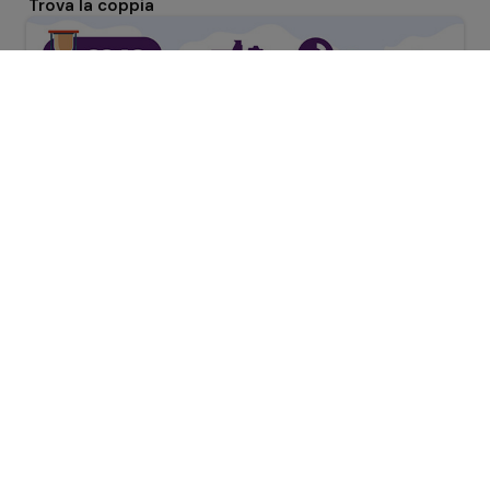
Trova la coppia
Quiz Battaglia Navale