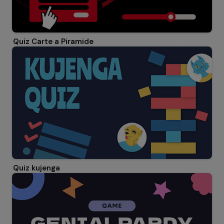
Quiz Carte a Piramide
Quiz kujenga