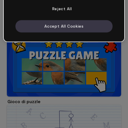
Reject All
Accept All Cookies
Bingo Interattivo
Gioco di puzzle