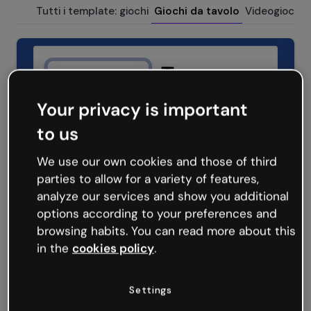
Tutti i template: giochi
Giochi da tavolo
Videogiochi
Your privacy is important
to us
We use our own cookies and those of third
parties to allow for a variety of features,
analyze our services and show you additional
Gioco del Tangram
options according to your preferences and
browsing habits. You can read more about this
in the
cookies policy
.
Settings