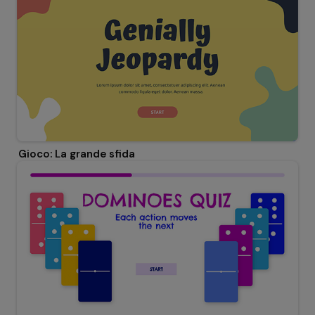
Gioco: La grande sfida