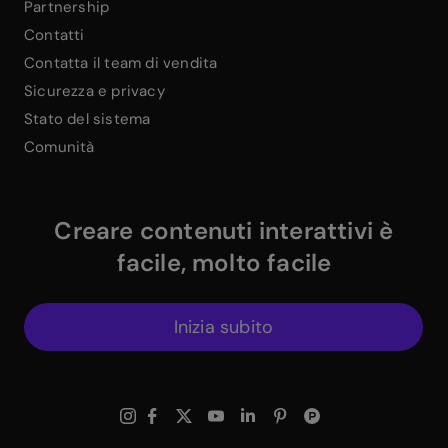
Partnership
Contatti
Contatta il team di vendita
Sicurezza e privacy
Stato del sistema
Comunità
Creare contenuti interattivi è
facile, molto facile
Inizia subito
$
Instagram Link
$
Facebook Link
$
X Link
$
Youtube Link
$
Linkedin Link
$
Pinterest Link
$
ProductHuntWhite