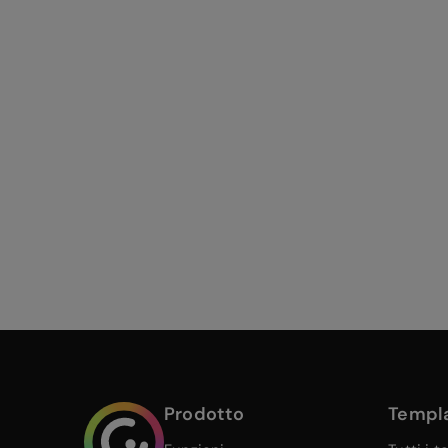
Prodotto
Templ
Genialy home page