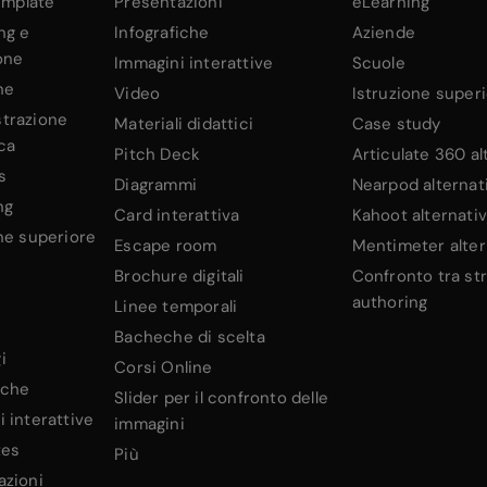
template
Presentazioni
eLearning
ng e
Infografiche
Aziende
one
Immagini interattive
Scuole
ne
Video
Istruzione super
trazione
Materiali didattici
Case study
ca
Pitch Deck
Articulate 360 al
s
Diagrammi
Nearpod alternat
ng
Card interattiva
Kahoot alternati
ne superiore
Escape room
Mentimeter alter
Brochure digitali
Confronto tra st
authoring
Linee temporali
Bacheche di scelta
i
Corsi Online
iche
Slider per il confronto delle
 interattive
immagini
tes
Più
azioni