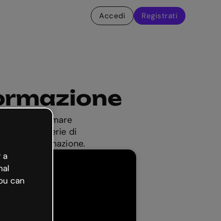
Accedi
Registrati
formazione
e può trasformare
averso una serie di
ocesso di formazione.
 a
nal
ou can