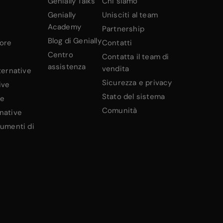
Genially Talks
Chi siamo
Genially
Unisciti al team
Academy
Partnership
Blog di Genially
iore
Contatti
Centro
Contatta il team di
assistenza
vendita
ternative
Sicurezza e privacy
ive
Stato del sistema
ve
Comunità
native
rumenti di