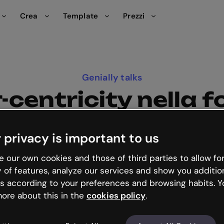
Crea
Template
Prezzi
Genially talks
centricity nella 
r scopriremo come la formazione centrata sul client
prendimento e rendere i vostri corsi spettacolari, attr
 privacy is important to us
i d'uso che dimostrano come rivoluzionare l'intero pr
 our own cookies and those of third parties to allow for
y of features, analyze our services and show you additio
s according to your preferences and browsing habits. Y
ore about this in the
cookies policy
.