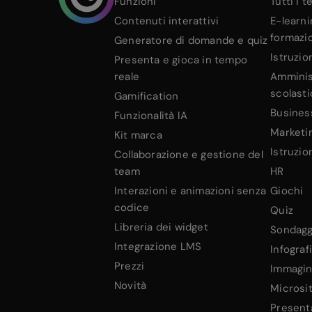
Funzioni
Tutti i 
Contenuti interattivi
E-learni
formazi
Generatore di domande e quiz
Istruzio
Presenta e gioca in tempo
reale
Amminis
scolasti
Gamification
Busines
Funzionalità IA
Marketi
Kit marca
Istruzio
Collaborazione e gestione del
team
HR
Interazioni e animazioni senza
Giochi
codice
Quiz
Libreria dei widget
Sondagg
Integrazione LMS
Infograf
Prezzi
Immagini
Novità
Microsi
Present