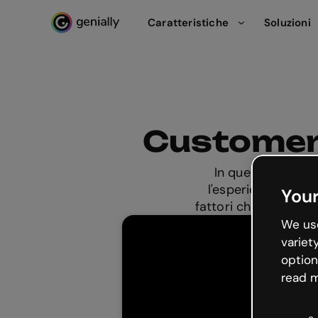
Caratteristiche
Soluzioni
Genialy home page
Customer-
In questo webina
l'esperienza di ap
Your
fattori chiave e cas
We use
variet
option
read m