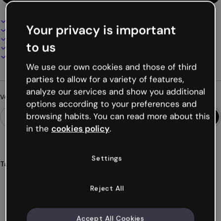
Design interactif et animé
Your privacy is important
100% personnalisable
Ajoutez audio, vidéo et multimédia
to us
Présentez, partagez ou publiez en ligne
Téléchargez en PDF, MP4 et autres formats
We use our own cookies and those of third
parties to allow for a variety of features,
analyze our services and show you additional
Vous cherchez autre chose ?
options according to your preferences and
browsing habits. You can read more about this
in the
cookies policy
.
Settings
Tags
simulation
jeux
multiples
chemins
options
Voir plus (30)
Reject All
Accept All Cookies