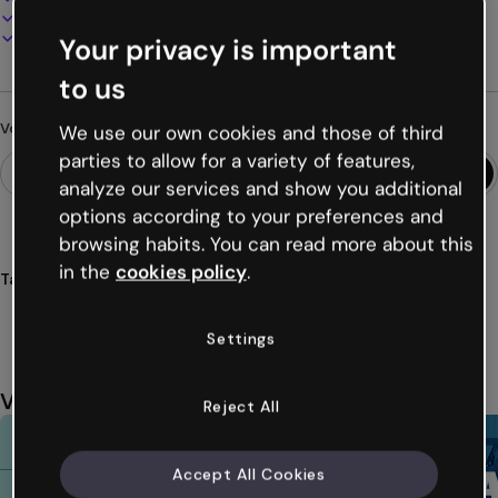
Présentez, partagez ou publiez en ligne
Téléchargez en PDF, MP4 et autres formats
Your privacy is important
to us
Vous cherchez autre chose ?
We use our own cookies and those of third
parties to allow for a variety of features,
analyze our services and show you additional
options according to your preferences and
browsing habits. You can read more about this
in the
cookies policy
.
Tags
quiz
halloween
terreur
jeu
crâne
Voir plus (20)
Settings
Vous aimerez aussi
Reject All
Accept All Cookies