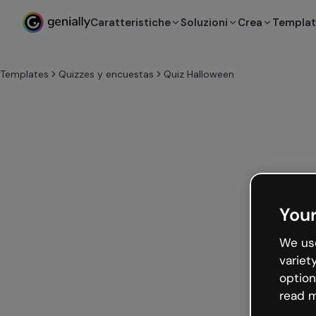
Caratteristiche
Soluzioni
Crea
Templa
Templates
Quizzes y encuestas
Quiz Halloween
Your
We use
variet
option
read m