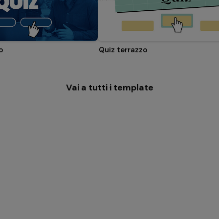
o
Quiz terrazzo
Vai a tutti i template