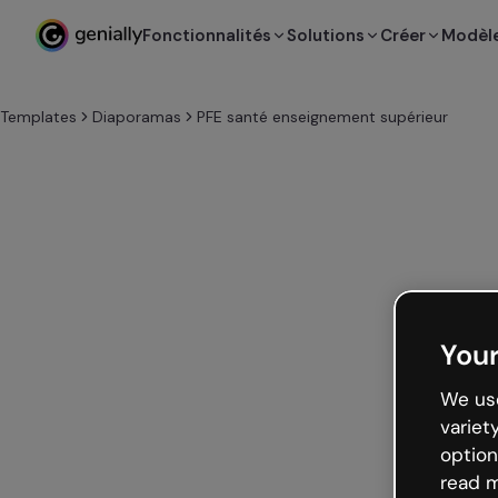
Fonctionnalités
Solutions
Créer
Modèl
Templates
Diaporamas
PFE santé enseignement supérieur
Your
We use
variet
option
read m