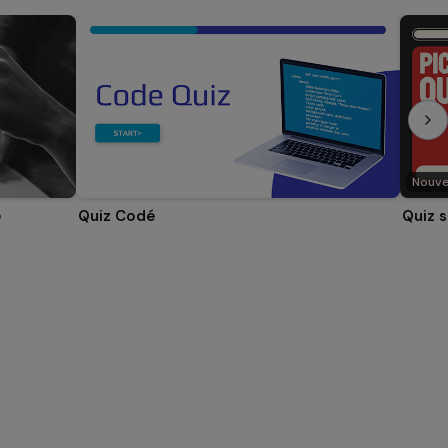
Nouv
e
Quiz Codé
Quiz 