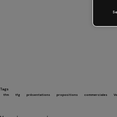
Se
Tags
tfm
tfg
présentations
propositions
commerciales
Vo