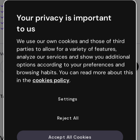
Design interactif et animé
100% personnalisable
Your privacy is important
Ajoutez audio, vidéo et multimédia
Présentez, partagez ou publiez en ligne
to us
Téléchargez en PDF, MP4 et autres formats
We use our own cookies and those of third
parties to allow for a variety of features,
Vous cherchez autre chose ?
analyze our services and show you additional
options according to your preferences and
browsing habits. You can read more about this
in the
cookies policy
.
Tags
Settings
interactives
produits
image
édition
personnalisables
Voir plus (22)
Reject All
Vous aimerez aussi
Accept All Cookies