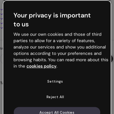
Design interactif et animé
Your privacy is important
100% personnalisable
Ajoutez audio, vidéo et multimédia
to us
Présentez, partagez ou publiez en ligne
Téléchargez en PDF, MP4 et autres formats
We use our own cookies and those of third
parties to allow for a variety of features,
analyze our services and show you additional
Vous cherchez autre chose ?
options according to your preferences and
browsing habits. You can read more about this
in the
cookies policy
.
Settings
Tags
formulaires
enquêtes
satisfaction
clients
rétroaction
Voir plus (24)
Reject All
Accept All Cookies