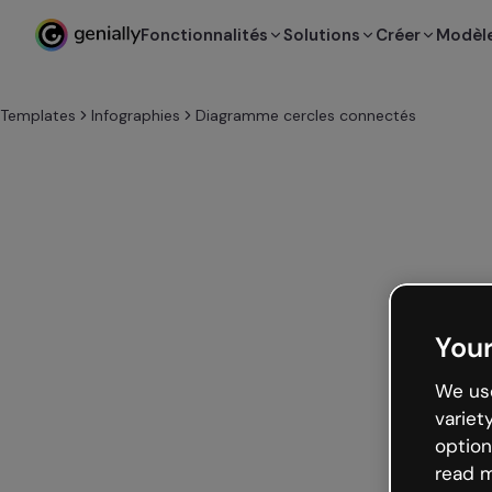
Fonctionnalités
Solutions
Créer
Modèl
Templates
Infographies
Diagramme cercles connectés
Your
We use
variet
option
read m