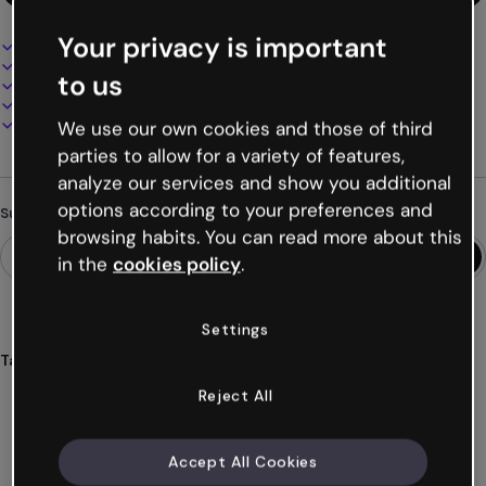
Your privacy is important
Interaktives und animiertes Design
100% anpassbar
to us
Audio, Video und Multimedia hinzufügen
Online präsentieren, teilen oder veröffentlichen
Als PDF, MP4 und andere Formate herunterladen
We use our own cookies and those of third
parties to allow for a variety of features,
analyze our services and show you additional
options according to your preferences and
Suchst du etwas anderes?
browsing habits. You can read more about this
in the
cookies policy
.
Settings
Tags
infografiken
horizontale
diagramme
kreise
Reject All
zielscheiben
Mehr anzeigen (42)
Accept All Cookies