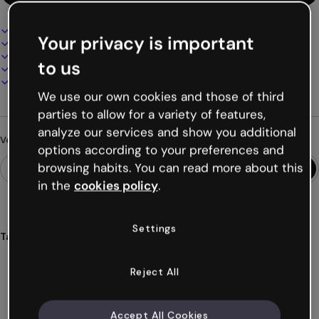
Design interactif et animé
Your privacy is important
100% personnalisable
Ajoutez audio, vidéo et multimédia
to us
Présentez, partagez ou publiez en ligne
Téléchargez en PDF, MP4 et autres formats
We use our own cookies and those of third
parties to allow for a variety of features,
analyze our services and show you additional
Vous cherchez autre chose ?
options according to your preferences and
browsing habits. You can read more about this
in the
cookies policy
.
Settings
Tags
chemins
multiples
heminements
jeux
scénarios
Voir plus (47)
Reject All
Accept All Cookies