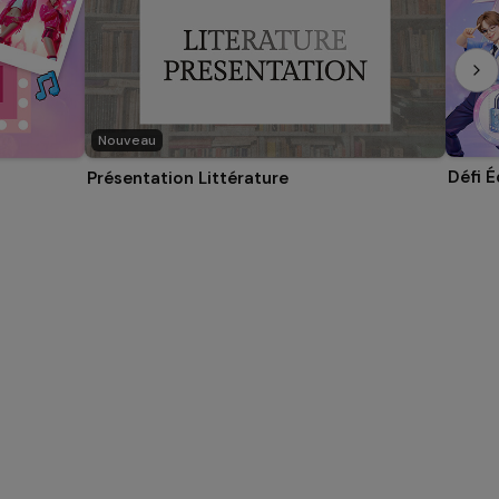
Nouveau
Défi 
Présentation Littérature