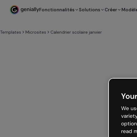
Fonctionnalités
Solutions
Créer
Modèl
Templates
Microsites
Calendrier scolaire janvier
Your
We use
variet
option
read m