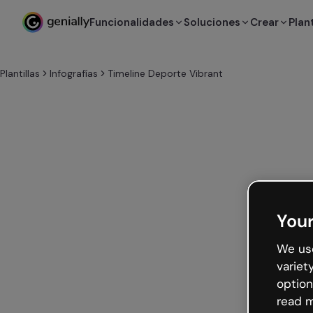
Funcionalidades
Soluciones
Crear
Plant
Plantillas
Infografías
Timeline Deporte Vibrant
Your
We use
variet
option
read m