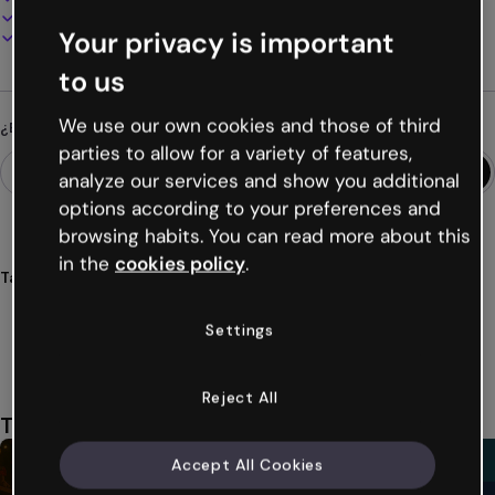
Presenta, comparte o publica online
Your privacy is important
Descarga en PDF, MP4 y otros formatos
to us
We use our own cookies and those of third
¿Buscas algo diferente?
parties to allow for a variety of features,
analyze our services and show you additional
options according to your preferences and
browsing habits. You can read more about this
in the
cookies policy
.
Tags
infografías
calendario
adviento
navidad
interactivas
Ver más (29)
Settings
Reject All
También te puede gustar
Accept All Cookies