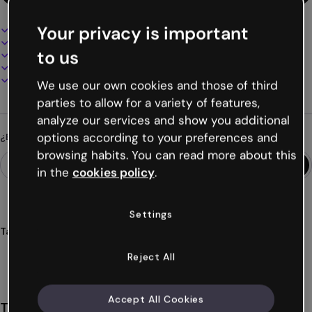
Your privacy is important
Diseño interactivo y animado
100% personalizable
to us
Añade audio, vídeo y multimedia
Presenta, comparte o publica online
Descarga en PDF, MP4 y otros formatos
We use our own cookies and those of third
parties to allow for a variety of features,
analyze our services and show you additional
options according to your preferences and
¿Buscas algo diferente?
browsing habits. You can read more about this
in the
cookies policy
.
Settings
Tags
mapa
mental
proceso
circular
visual
Ver más (44)
Reject All
Accept All Cookies
También te puede gustar