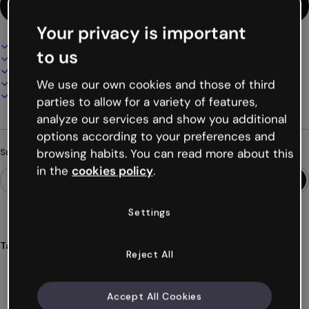
Diese Vorlage verwenden
Your privacy is important
Interaktives und animiertes Design
to us
100% anpassbar
Audio, Video und Multimedia hinzufügen
Online präsentieren, teilen oder veröffentlichen
We use our own cookies and those of third
Als PDF, MP4 und andere Formate herunterladen
parties to allow for a variety of features,
analyze our services and show you additional
options according to your preferences and
browsing habits. You can read more about this
Suchst du etwas anderes?
in the
cookies policy
.
Settings
Tags
Reject All
infografien
linien
zeit
videos
konsolen
Mehr anzeigen (25)
Accept All Cookies