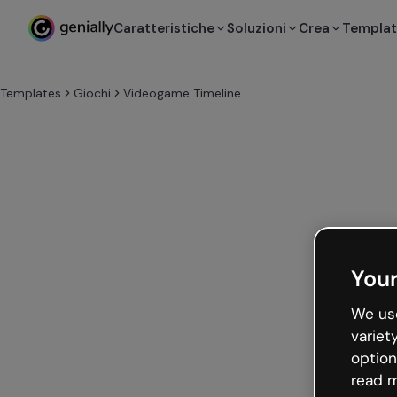
Caratteristiche
Soluzioni
Crea
Templa
Templates
Giochi
Videogame Timeline
Your
We use
variet
option
read m