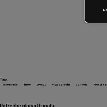
Se
Tags
infografie
linee
tempo
videogiochi
console
Mostra al
Potrebbe piacerti anche