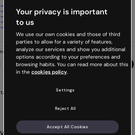
Design interativo e animado
Your privacy is important
100% personalizável
Adicione áudio, vídeo e multimídia
to us
Apresente, compartilhe ou publique online
Baixe em PDF, MP4 e outros formatos
We use our own cookies and those of third
parties to allow for a variety of features,
analyze our services and show you additional
Procurando algo diferente?
options according to your preferences and
browsing habits. You can read more about this
in the
cookies policy
.
Settings
Tags
videoapresentações
vídeos
apresentações
slides
remoto
Ver mais (46)
Reject All
Accept All Cookies
Você também pode gostar