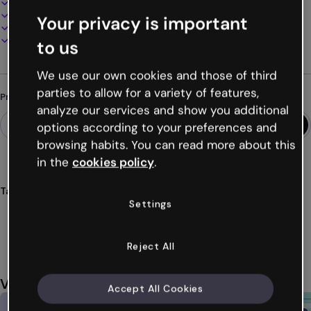
100% personalizável
Adicione áudio, vídeo e multimídia
Your privacy is important
Apresente, compartilhe ou publique online
Baixe em PDF, MP4 e outros formatos
to us
We use our own cookies and those of third
parties to allow for a variety of features,
Procurando algo diferente?
analyze our services and show you additional
options according to your preferences and
browsing habits. You can read more about this
in the
cookies policy
.
Tags
Settings
quizzes
móvel
mobile
celular
telemóvel
Ver mais (42)
Reject All
Você também pode gostar
Accept All Cookies