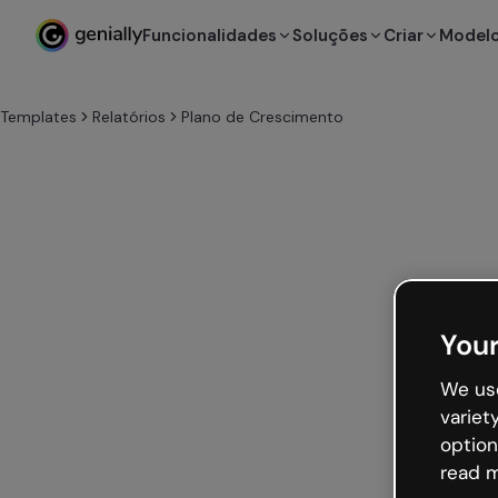
Funcionalidades
Soluções
Criar
Model
Templates
Relatórios
Plano de Crescimento
Your
We use
variet
option
read m