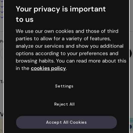
100% personalizável
Adicione áudio, vídeo e multimídia
Your privacy is important
Apresente, compartilhe ou publique online
Baixe em PDF, MP4 e outros formatos
to us
We use our own cookies and those of third
parties to allow for a variety of features,
Procurando algo diferente?
analyze our services and show you additional
options according to your preferences and
browsing habits. You can read more about this
in the
cookies policy
.
Tags
Settings
microsite
prático
site
web
online
Ver mais (43)
Reject All
Você também pode gostar
Accept All Cookies