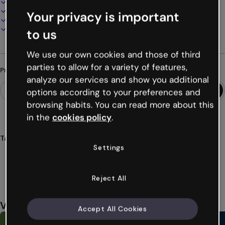
100% personalizável
Adicione áudio, vídeo e multimídia
Your privacy is important
Apresente, compartilhe ou publique online
Baixe em PDF, MP4 e outros formatos
to us
We use our own cookies and those of third
parties to allow for a variety of features,
Procurando algo diferente?
analyze our services and show you additional
options according to your preferences and
browsing habits. You can read more about this
in the
cookies policy
.
Tags
Settings
infografias
animes
manga
desenhos
ilustrações
Ver mais (50)
Reject All
Você também pode gostar
Accept All Cookies