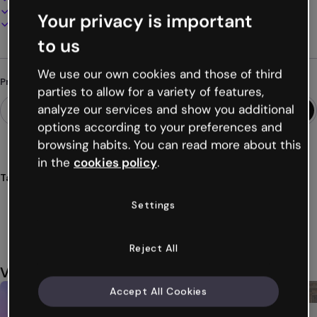
Apresente, compartilhe ou publique online
Your privacy is important
Baixe em PDF, MP4 e outros formatos
to us
We use our own cookies and those of third
Procurando algo diferente?
parties to allow for a variety of features,
analyze our services and show you additional
options according to your preferences and
browsing habits. You can read more about this
in the
cookies policy
.
Tags
apresentações
hanukkah
festividades
judaicas
Settings
celebrações
Ver mais (22)
Reject All
Você também pode gostar
Accept All Cookies