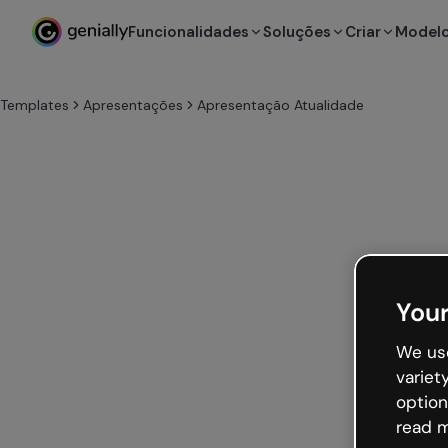
Funcionalidades
Soluções
Criar
Model
Templates
Apresentações
Apresentação Atualidade
Your
We use
variet
option
read m