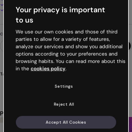
Presenta, condividi o pubblica online
Your privacy is important
Scarica in PDF, MP4 e altri formati
to us
We use our own cookies and those of third
Cerchi qualcosa di diverso?
parties to allow for a variety of features,
analyze our services and show you additional
options according to your preferences and
browsing habits. You can read more about this
in the
cookies policy
.
Tags
tarjeta
interattiva
compleanni
feste
celebrazioni
Settings
Mostra altro (41)
Reject All
Potrebbe piacerti anche
Accept All Cookies