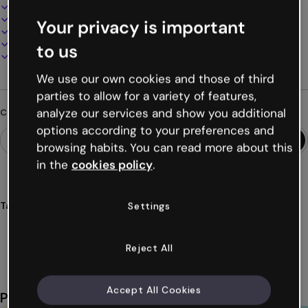
Design interattivo e animato
100% personalizzabile
Your privacy is important
Aggiungi audio, video e multimedia
Presenta, condividi o pubblica online
to us
Scarica in PDF, MP4 e altri formati
We use our own cookies and those of third
parties to allow for a variety of features,
analyze our services and show you additional
Cerchi qualcosa di diverso?
options according to your preferences and
browsing habits. You can read more about this
in the
cookies policy
.
Tags
Settings
gamification
giochi
tangram
pezzi
vintage
Mostra altro (37)
Reject All
Accept All Cookies
Potrebbe piacerti anche