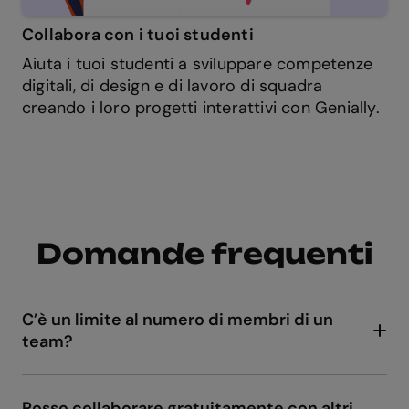
Collabora con i tuoi studenti
Aiuta i tuoi studenti a sviluppare competenze
digitali, di design e di lavoro di squadra
creando i loro progetti interattivi con Genially.
Domande frequenti
C’è un limite al numero di membri di un
team?
No, nessun limite! Che tu lavori con poche
persone o con un team di 500 membri,
Genially si adatta alle tue esigenze.
Posso collaborare gratuitamente con altri