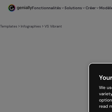
Fonctionnalités
Solutions
Créer
Modèl
Templates
Infographies
VS Vibrant
Your
We use
variet
option
read m