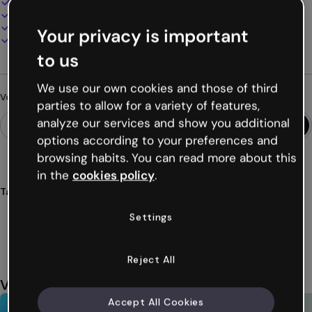
100% personnalisable
Ajoutez audio, vidéo et multimédia
Présentez, partagez ou publiez en ligne
Your privacy is important
Téléchargez en PDF, MP4 et autres formats
to us
We use our own cookies and those of third
Vous cherchez autre chose ?
parties to allow for a variety of features,
analyze our services and show you additional
options according to your preferences and
browsing habits. You can read more about this
in the
cookies policy
.
Tags
vidéos
pratiques
tutoriel
enregistrement
montage
Settings
Voir plus (29)
Reject All
Vous aimerez aussi
Accept All Cookies