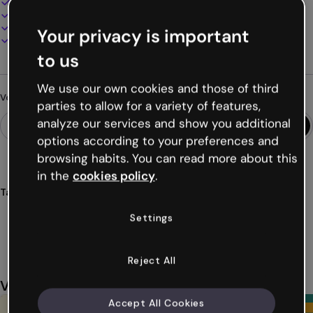
100% personnalisable
Ajoutez audio, vidéo et multimédia
Présentez, partagez ou publiez en ligne
Your privacy is important
Téléchargez en PDF, MP4 et autres formats
to us
We use our own cookies and those of third
Vous cherchez autre chose ?
parties to allow for a variety of features,
analyze our services and show you additional
options according to your preferences and
browsing habits. You can read more about this
in the
cookies policy
.
Tags
microsite
catalogue
manuel
éducation
élèves
Settings
Voir plus (37)
Reject All
Vous aimerez aussi
Accept All Cookies