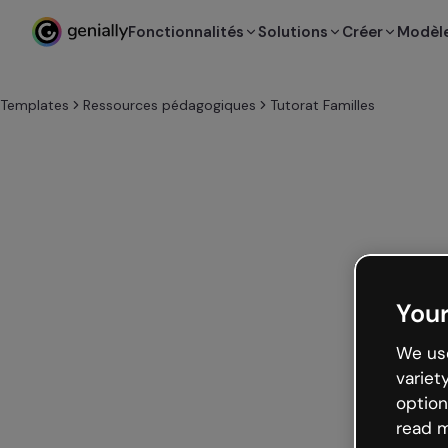
Fonctionnalités
Solutions
Créer
Modèl
Templates
Ressources pédagogiques
Tutorat Familles
Your
We use
variet
option
read m