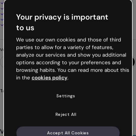
Design interactif et animé
100% personnalisable
Ajoutez audio, vidéo et multimédia
Your privacy is important
Présentez, partagez ou publiez en ligne
Téléchargez en PDF, MP4 et autres formats
to us
We use our own cookies and those of third
parties to allow for a variety of features,
Vous cherchez autre chose ?
analyze our services and show you additional
options according to your preferences and
browsing habits. You can read more about this
in the
cookies policy
.
Tags
Settings
tableau
liège
organiser
idées
créatives
Voir plus (47)
Reject All
Vous aimerez aussi
Accept All Cookies