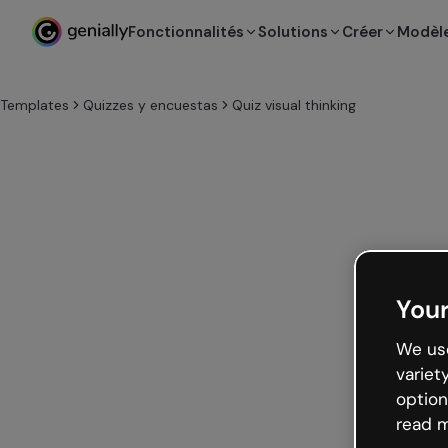
Fonctionnalités
Solutions
Créer
Modèl
Templates
Quizzes y encuestas
Quiz visual thinking
Your
We use
variet
option
read m