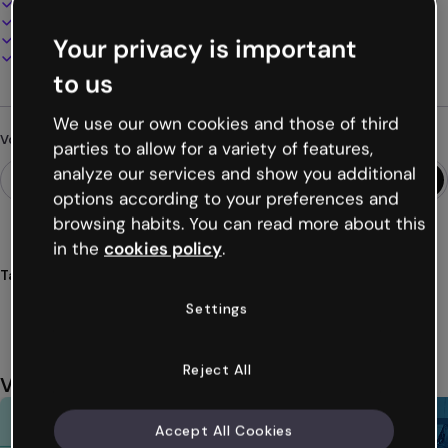
100% personnalisable
Ajoutez audio, vidéo et multimédia
Présentez, partagez ou publiez en ligne
Your privacy is important
Téléchargez en PDF, MP4 et autres formats
to us
We use our own cookies and those of third
Vous cherchez autre chose ?
parties to allow for a variety of features,
analyze our services and show you additional
options according to your preferences and
browsing habits. You can read more about this
in the
cookies policy
.
Tags
gamification
quizzes
vrai
faux
jeux
Voir plus (29)
Settings
Reject All
Vous aimerez aussi
Accept All Cookies