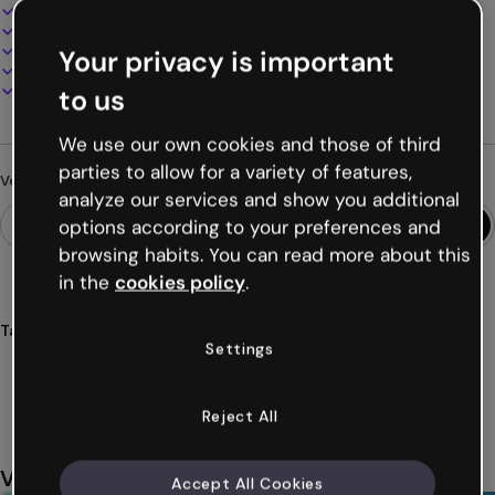
Design interactif et animé
100% personnalisable
Ajoutez audio, vidéo et multimédia
Your privacy is important
Présentez, partagez ou publiez en ligne
Téléchargez en PDF, MP4 et autres formats
to us
We use our own cookies and those of third
parties to allow for a variety of features,
Vous cherchez autre chose ?
analyze our services and show you additional
options according to your preferences and
browsing habits. You can read more about this
in the
cookies policy
.
Tags
Settings
quiz
rapide
personnalisable
interactif
éducation
Voir plus (30)
Reject All
Vous aimerez aussi
Accept All Cookies