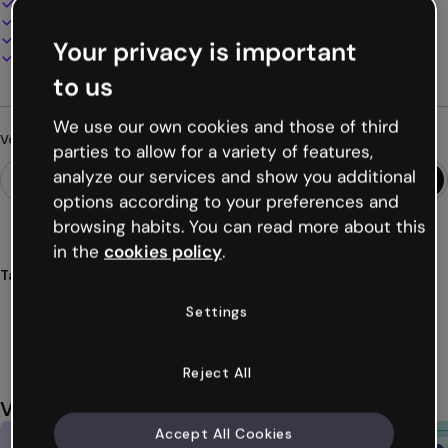
100% personnalisable
Ajoutez audio, vidéo et multimédia
Présentez, partagez ou publiez en ligne
Your privacy is important
Téléchargez en PDF, MP4 et autres formats
to us
We use our own cookies and those of third
Vous cherchez autre chose ?
parties to allow for a variety of features,
analyze our services and show you additional
options according to your preferences and
browsing habits. You can read more about this
in the
cookies policy
.
Tags
quiz
mobile
personnages
culture
divertissement
Settings
Voir plus (34)
Reject All
Vous aimerez aussi
Accept All Cookies