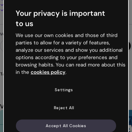
Présentez, partagez ou publiez en ligne
Téléchargez en PDF, MP4 et autres formats
Your privacy is important
to us
Vous cherchez autre chose ?
We use our own cookies and those of third
parties to allow for a variety of features,
analyze our services and show you additional
options according to your preferences and
browsing habits. You can read more about this
in the
cookies policy
.
Tags
gamification
jeux
défis
quiz
quizz
Voir plus (22)
Settings
Vous aimerez aussi
Reject All
Accept All Cookies