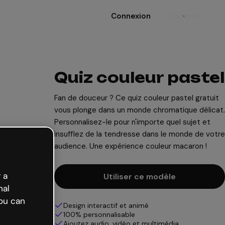
Connexion
S'inscrire
Quiz couleur pastel
Fan de douceur ? Ce quiz couleur pastel gratuit
vous plonge dans un monde chromatique délicat.
Personnalisez-le pour n'importe quel sujet et
insufflez de la tendresse dans le monde de votre
audience. Une expérience couleur macaron !
 a
Utiliser ce modèle
nal
ou can
Design interactif et animé
100% personnalisable
Ajoutez audio, vidéo et multimédia