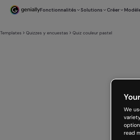
Fonctionnalités
Solutions
Créer
Modèl
Templates
Quizzes y encuestas
Quiz couleur pastel
Your
We use
variet
option
read m