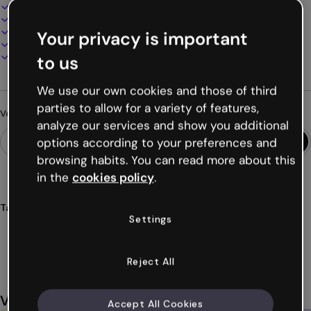
Design interactif et animé
100% personnalisable
Ajoutez audio, vidéo et multimédia
Your privacy is important
Présentez, partagez ou publiez en ligne
Téléchargez en PDF, MP4 et autres formats
to us
We use our own cookies and those of third
parties to allow for a variety of features,
Vous cherchez autre chose ?
analyze our services and show you additional
options according to your preferences and
browsing habits. You can read more about this
in the
cookies policy
.
Tags
Settings
présentations
tablette
genially
modernes
numériques
Voir plus (58)
Reject All
Vous aimerez aussi
Accept All Cookies