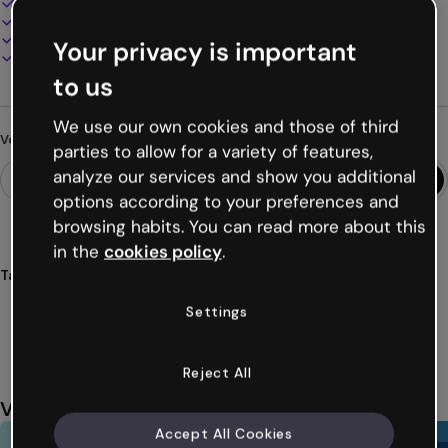
100% personnalisable
Ajoutez audio, vidéo et multimédia
Présentez, partagez ou publiez en ligne
Your privacy is important
Téléchargez en PDF, MP4 et autres formats
to us
We use our own cookies and those of third
Vous cherchez autre chose ?
parties to allow for a variety of features,
analyze our services and show you additional
options according to your preferences and
browsing habits. You can read more about this
in the
cookies policy
.
Tags
présentations
startup
entrepreneuriat
affaires
Settings
innovation
Voir plus (47)
Reject All
Vous aimerez aussi
Accept All Cookies