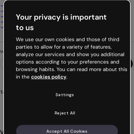
Design interactif et animé
100% personnalisable
Your privacy is important
Ajoutez audio, vidéo et multimédia
Présentez, partagez ou publiez en ligne
to us
Téléchargez en PDF, MP4 et autres formats
We use our own cookies and those of third
parties to allow for a variety of features,
Vous cherchez autre chose ?
analyze our services and show you additional
options according to your preferences and
browsing habits. You can read more about this
in the
cookies policy
.
Tags
Settings
présentations
startups
couleurs
rapports
reporting
Voir plus (29)
Reject All
Vous aimerez aussi
Accept All Cookies