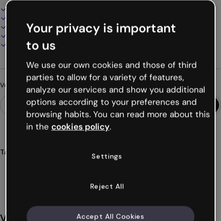
Design interactif et animé
100% personnalisable
Your privacy is important
Ajoutez audio, vidéo et multimédia
Présentez, partagez ou publiez en ligne
to us
Téléchargez en PDF, MP4 et autres formats
We use our own cookies and those of third
parties to allow for a variety of features,
Vous cherchez autre chose ?
analyze our services and show you additional
options according to your preferences and
browsing habits. You can read more about this
in the
cookies policy
.
Tags
Settings
présentations
mythologie
interactives
élèves
cours
Voir plus (57)
Reject All
Vous aimerez aussi
Accept All Cookies