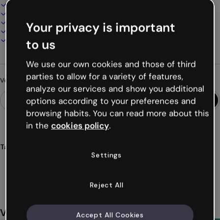
Design interactif et animé
100% personnalisable
Ajoutez audio, vidéo et multimédia
Your privacy is important
Présentez, partagez ou publiez en ligne
Téléchargez en PDF, MP4 et autres formats
to us
We use our own cookies and those of third
parties to allow for a variety of features,
Vous cherchez autre chose ?
analyze our services and show you additional
options according to your preferences and
browsing habits. You can read more about this
in the
cookies policy
.
Tags
Settings
présentations
kpop
esthétiques
vibrantes
couleurs
Voir plus (48)
Reject All
Vous aimerez aussi
Accept All Cookies